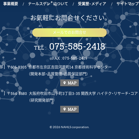
®
事業概要
ナールスゲン
について
受賞歴・メディア
サイトマップ
お気軽にお問合せください。
メールでのお問合せ
075-585-2418
TEL :
FAX : 075-585-2419
部]
〒606-8305
京都市左京区吉田河原町14 京都技術科学センター
（開発本部・品質管理・品質保証部門）
MAP
place
]
〒564-8680
大阪府吹田市山手町3丁目3-35 関西大学 ハイテク・リサーチ・コア (H
（研究開発部門）
MAP
place
© 2026 NAHLS corporation.