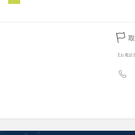
取
【お電話受