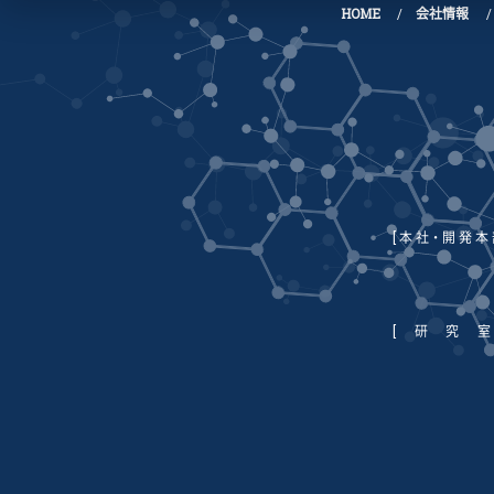
HOME
会社情報
[本社・開発本
[研究室