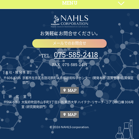
MENU
お気軽にお問合せください。
メールでのお問合せ
075-585-2418
TEL :
FAX : 075-585-2419
[本社・開発本部]
〒606-8305
京都市左京区吉田河原町14 京都技術科学センター
（開発本部・品質管理・品質保証
部門）
MAP
place
[研究室]
〒564-8680
大阪府吹田市山手町3丁目3-35 関西大学 ハイテク・リサーチ・コア (HRC)棟 306号
室
（研究開発部門）
MAP
place
© 2026 NAHLS corporation.