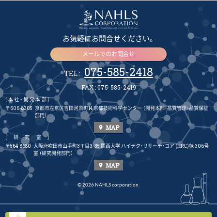
お気軽にお問合せください。
メールでのお問合せ
075-585-2418
TEL :
FAX : 075-585-2419
[本社・開発本部]
〒606-8305
京都市左京区吉田河原町14 京都技術科学センター
（開発本部・品質管理・品質保証
部門）
MAP
place
[研究室]
〒564-8680
大阪府吹田市山手町3丁目3-35 関西大学 ハイテク・リサーチ・コア (HRC)棟 306号
室
（研究開発部門）
MAP
place
© 2026 NAHLS corporation.