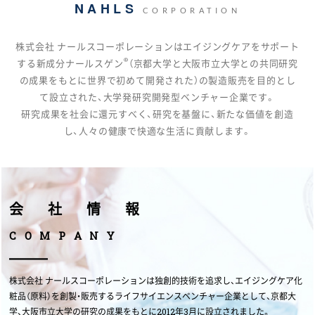
NAHLS
CORPORATION
株式会社 ナールスコーポレーションはエイジングケアをサポート
®
する新成分ナールスゲン
（
京都大学と大阪市立大学との共同研究
の成果をもとに世界で初めて開発された）の製造販売を目的とし
て設立された、大学発研究開発型ベンチャー企業です。
研究成果を社会に還元すべく、研究を基盤に、新たな価値を創造
し、人々の健康で快適な生活に貢献します。
会社情報
C
O
M
P
A
N
Y
株式会社 ナールスコーポレーションは独創的技術を追求し、エイジングケア化
粧品（原料）を創製・販売するライフサイエンスベンチャー企業として、京都大
学、大阪市立大学の研究の成果をもとに2012年3月に設立されました。