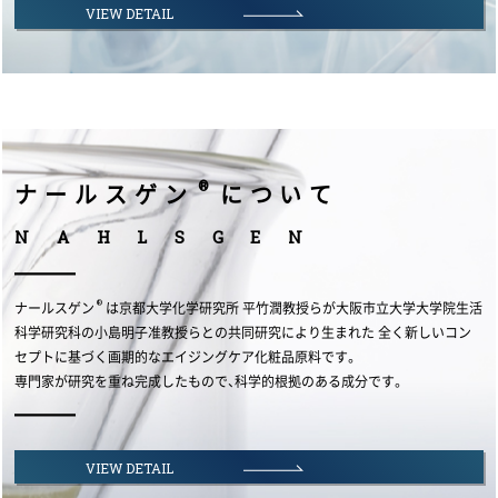
VIEW DETAIL
®
ナールスゲン
について
N
A
H
L
S
G
E
N
®
ナールスゲン
は京都大学化学研究所 平竹潤教授らが大阪市立大学大学院生活
科学研究科の小島明子准教授らとの共同研究により生まれた 全く新しいコン
セプトに基づく画期的なエイジングケア化粧品原料です。
専門家が研究を重ね完成したもので、科学的根拠のある成分です。
VIEW DETAIL