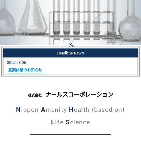
Headline News
2026.08.06
夏期休業のお知らせ
ナールスコーポレーション
株式会社
N
A
H
ippon
menity
ealth (based on)
L
S
ife
cience