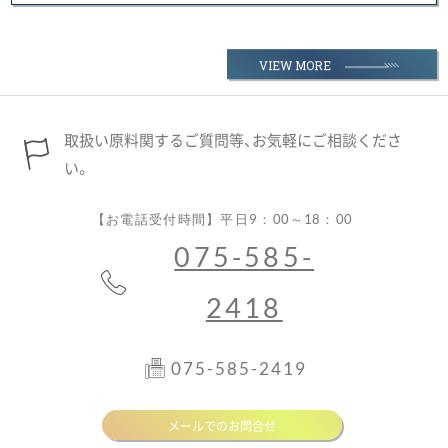
VIEW MORE
MENU
取扱い原料関するご質問等、お気軽にご相談くださ
い。
【お電話受付時間】平日9：00～18：00
お気軽にお問合せください。
075-585-
メールでのお問合せ
075-585-2418
TEL :
2418
FAX : 075-585-2419
[本社・開発本部]
075-585-2419
〒606-8305
京都市左京区吉田河原町14 京都技術科学センター
（開発本部・品質管理・品質保証
部門）
MAP
place
メールでのお問合せ
[研究室]