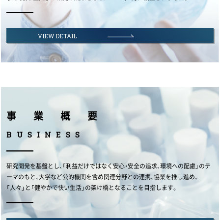
VIEW DETAIL
事業概要
B
U
S
I
N
E
S
S
研究開発を基盤とし、「利益だけではなく安心・安全の追求、環境への配慮」のテ
ーマのもと、大学など公的機関を含め関連分野との連携、協業を推し進め、
「人々」と「健やかで快い生活」の架け橋となることを目指します。