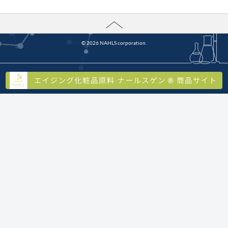
〒564-8680
大阪府吹田市山手町3丁目3-35 関西大学 ハイテク・リサーチ・コア (HRC)棟 306号
室
（研究開発部門）
MAP
place
© 2026 NAHLS corporation.