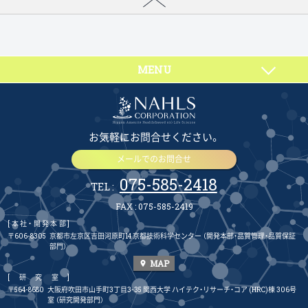
MENU
お気軽にお問合せください。
メールでのお問合せ
075-585-2418
TEL :
FAX : 075-585-2419
[本社・開発本部]
〒606-8305
京都市左京区吉田河原町14 京都技術科学センター
（開発本部・品質管理・品質保証
部門）
MAP
place
[研究室]
〒564-8680
大阪府吹田市山手町3丁目3-35 関西大学 ハイテク・リサーチ・コア (HRC)棟 306号
室
（研究開発部門）