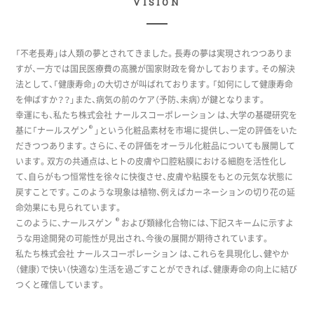
VISION
「不老長寿」は人類の夢とされてきました。長寿の夢は実現されつつありま
すが、一方では国民医療費の高騰が国家財政を脅かしております。その解決
法として、「健康寿命」の大切さが叫ばれております。「如何にして健康寿命
を伸ばすか？？」また、病気の前のケア（予防、未病）が鍵となります。
幸運にも、私たち株式会社 ナールスコーポレーション は、大学の基礎研究を
®
基に「ナールスゲン
」という化粧品素材を市場に提供し、一定の評価をいた
だきつつあります。さらに、その評価をオーラル化粧品についても展開して
います。双方の共通点は、ヒトの皮膚や口腔粘膜における細胞を活性化し
て、自らがもつ恒常性を徐々に快復させ、皮膚や粘膜をもとの元気な状態に
戻すことです。このような現象は植物、例えばカーネーションの切り花の延
命効果にも見られています。
®
このように、ナールスゲン
および類縁化合物には、下記スキームに示すよ
うな用途開発の可能性が見出され、今後の展開が期待されています。
私たち株式会社 ナールスコーポレーション は、これらを具現化し、健やか
（健康）で快い（快適な）生活を過ごすことができれば、健康寿命の向上に結び
つくと確信しています。