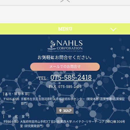
MENU
お気軽にお問合せください。
メールでのお問合せ
075-585-2418
TEL :
FAX : 075-585-2419
[本社・開発本部]
〒606-8305
京都市左京区吉田河原町14 京都技術科学センター
（開発本部・品質管理・品質保証
部門）
MAP
place
[研究室]
〒564-8680
大阪府吹田市山手町3丁目3-35 関西大学 ハイテク・リサーチ・コア (HRC)棟 306号
室
（研究開発部門）