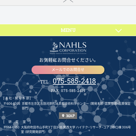
MENU
お気軽にお問合せください。
メールでのお問合せ
075-585-2418
TEL :
FAX : 075-585-2419
[本社・開発本部]
〒606-8305
京都市左京区吉田河原町14 京都技術科学センター
（開発本部・品質管理・品質保証
部門）
MAP
place
[研究室]
〒564-8680
大阪府吹田市山手町3丁目3-35 関西大学 ハイテク・リサーチ・コア (HRC)棟 306号
室
（研究開発部門）