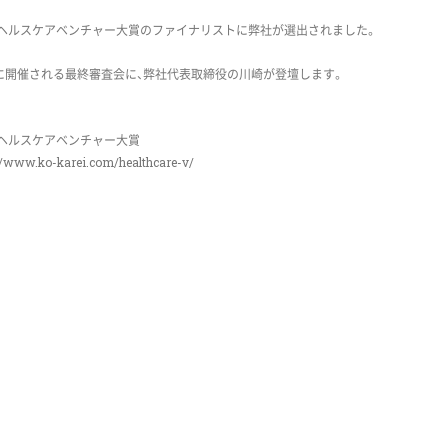
ヘルスケアベンチャー大賞のファイナリストに弊社が選出されました。
21に開催される最終審査会に、弊社代表取締役の川崎が登壇します。
ヘルスケアベンチャー大賞
://www.ko-karei.com/healthcare-v/