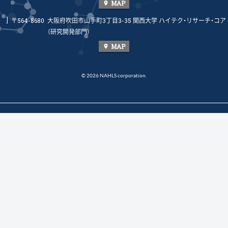
MAP
place
]
〒564-8680
大阪府吹田市山手町3丁目3-35 関西大学 ハイテク・リサーチ・コア (H
（研究開発部門）
MAP
place
© 2026 NAHLS corporation.