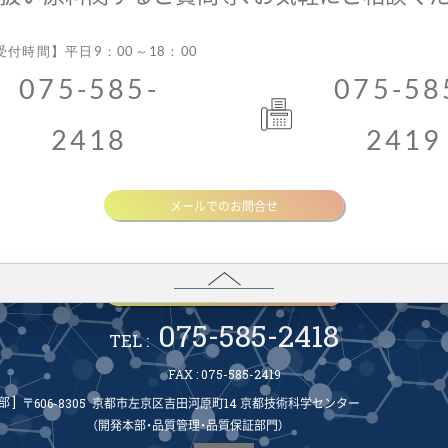
付時間】平日9：00～18：00
075-585-
075-58
2418
2419
®
事業概要
ナールスゲン
について
受賞歴・メディア
サイトマップ
メールでのお問合せ
お気軽にお問合せください。
メールでのお問合せ
075-585-2418
TEL :
FAX : 075-585-2419
部]
〒606-8305
京都市左京区吉田河原町14 京都技術科学センター
（開発本部・品質管理・品質保証部門）