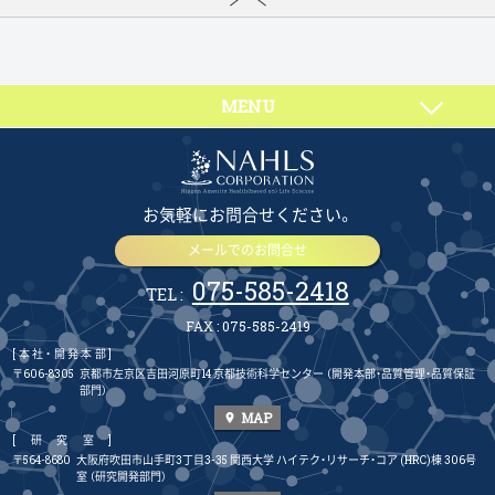
MENU
お気軽にお問合せください。
メールでのお問合せ
075-585-2418
TEL :
FAX : 075-585-2419
[本社・開発本部]
〒606-8305
京都市左京区吉田河原町14 京都技術科学センター
（開発本部・品質管理・品質保証
部門）
MAP
place
[研究室]
〒564-8680
大阪府吹田市山手町3丁目3-35 関西大学 ハイテク・リサーチ・コア (HRC)棟 306号
室
（研究開発部門）