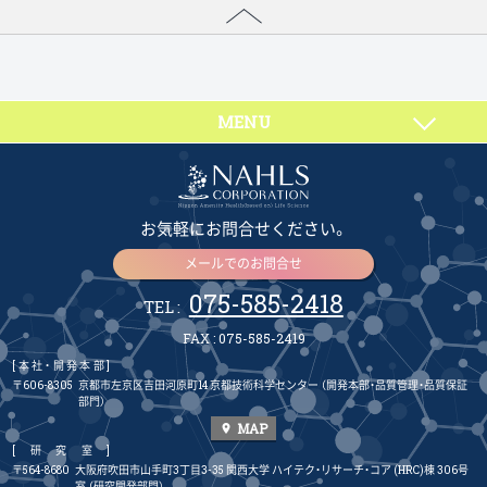
MENU
お気軽にお問合せください。
メールでのお問合せ
075-585-2418
TEL :
FAX : 075-585-2419
[本社・開発本部]
〒606-8305
京都市左京区吉田河原町14 京都技術科学センター
（開発本部・品質管理・品質保証
部門）
MAP
place
[研究室]
〒564-8680
大阪府吹田市山手町3丁目3-35 関西大学 ハイテク・リサーチ・コア (HRC)棟 306号
室
（研究開発部門）